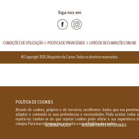
Siga-nos em
CONDIÇÕES DE UTILIZAÇÃO
◊
POLÍTICA DE PRIVACIDADE
◊
LIVRO DE RECLAMAÇÕES ONLINE
© Copyright 2025, Requinte da Carne. Todos os direitos reservados.
POLÍTICA DE COOKIES
Através de cookies, próprios e de terceiros, recolhemos dados que nos permit
adaptar o conteúdo às suas preferências e necessidades. Pode aceitar todos o
rejeitá-los. Lembre-se de que rejeitar cookies pode afetar a sua experiência 
compra. Para mais informações, consulte a nossa
Política de cookies
.
REJEITAR TODOS
ACEITAR TODOS OS COOKIES